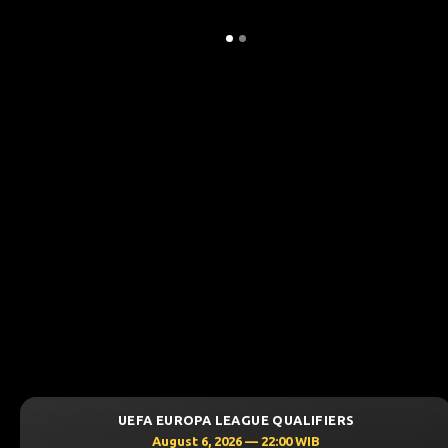
ROPA LEAGUE QUALIFIERS
UEFA EUR
ust 6, 2026 — 22:00 WIB
Augus