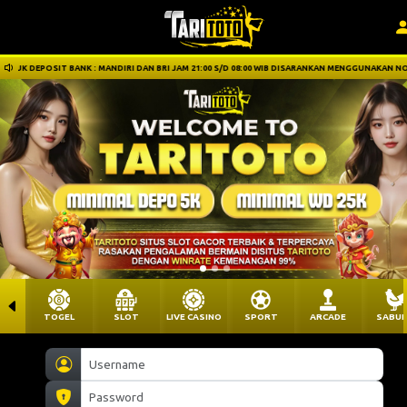
UK DEPOSIT BANK : MANDIRI DAN BRI JAM 21:00 S/D 08:00 WIB DISARANKAN MENGGUNAKAN NOMIN
TOGEL
SLOT
LIVE CASINO
SPORT
ARCADE
SABU