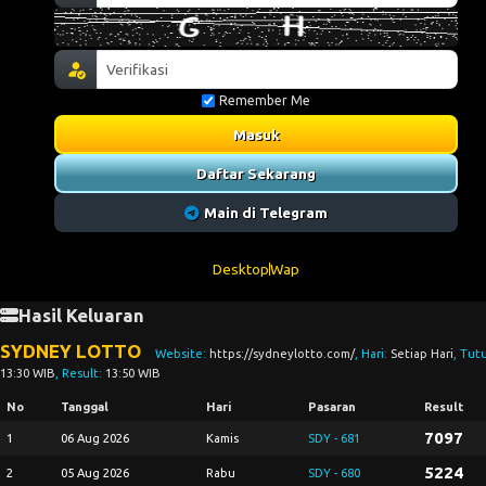
Remember Me
Masuk
Daftar Sekarang
Main di Telegram
Desktop
Wap
Hasil Keluaran
SYDNEY LOTTO
Website:
https://sydneylotto.com/
, Hari:
Setiap Hari
, Tut
13:30 WIB
, Result:
13:50 WIB
No
Tanggal
Hari
Pasaran
Result
7097
1
06 Aug 2026
Kamis
SDY - 681
5224
2
05 Aug 2026
Rabu
SDY - 680