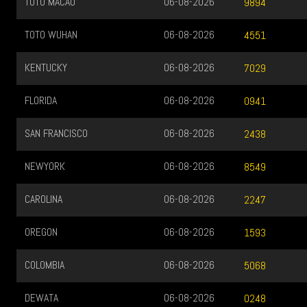
TOTO MACAU
06-08-2026
9894
TOTO WUHAN
06-08-2026
4551
KENTUCKY
06-08-2026
7029
FLORIDA
06-08-2026
0941
SAN FRANCISCO
06-08-2026
2438
NEWYORK
06-08-2026
8549
CAROLINA
06-08-2026
2247
OREGON
06-08-2026
1593
COLOMBIA
06-08-2026
5068
DEWATA
06-08-2026
0248