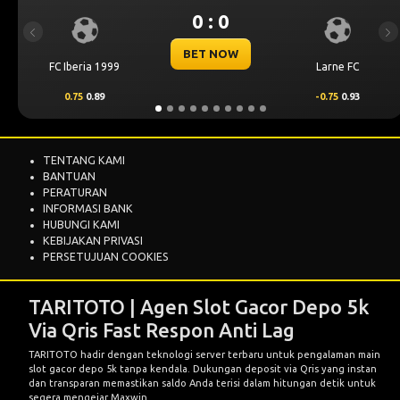
0 : 0
Previous
Ne
BET NOW
ia 1999
Larne FC
Sevilla
0.89
-0.75
0.93
0.25
0.9
TENTANG KAMI
BANTUAN
PERATURAN
INFORMASI BANK
HUBUNGI KAMI
KEBIJAKAN PRIVASI
PERSETUJUAN COOKIES
TARITOTO | Agen Slot Gacor Depo 5k
Via Qris Fast Respon Anti Lag
TARITOTO hadir dengan teknologi server terbaru untuk pengalaman main
slot gacor depo 5k tanpa kendala. Dukungan deposit via Qris yang instan
dan transparan memastikan saldo Anda terisi dalam hitungan detik untuk
segera mengejar Maxwin.