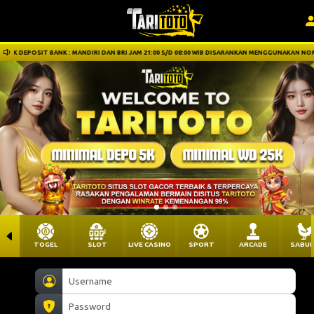
UK DEPOSIT BANK : MANDIRI DAN BRI JAM 21:00 S/D 08:00 WIB DISARANKAN MENGGUNAKAN NOMINA
TOGEL
SLOT
LIVE CASINO
SPORT
ARCADE
SABU