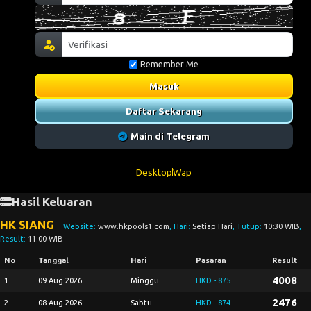
Remember Me
Masuk
Daftar Sekarang
Main di Telegram
Desktop
Wap
Hasil Keluaran
HK SIANG
Website:
www.hkpools1.com
, Hari:
Setiap Hari
, Tutup:
10:30 WIB
,
Result:
11:00 WIB
No
Tanggal
Hari
Pasaran
Result
4008
1
09 Aug 2026
Minggu
HKD - 875
2476
2
08 Aug 2026
Sabtu
HKD - 874