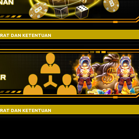
gian bonus setiap selasa paling lambat pukul 17.00 WIB.
 = Rp 50.000 dibagikan tanpa klaim pada pukul 02:00 WIB.
lakukan kecurangan atau melanggar ketentuan yang ada /
k dapat diganggu gugat.
 DISINI SYARAT DAN KETENTUAN
tap diberikan.
gian bonus setiap pukul 02:00 WIB.
g Ayam, Dibagikan Bonus Rollingan Dari Hasil Permainan Hari
TURNOVER.
k dapat diganggu gugat.
= Rp 50.000 dibagikan tanpa klaim setiap tanggal 1
 DISINI SYARAT DAN KETENTUAN
anda adalah Rp 1.000
gian bonus setiap tanggal 1
OGEL), Dibagikan Bonus Rollingan Dari Hasil Permainan Periode
gan / TURNOVER.