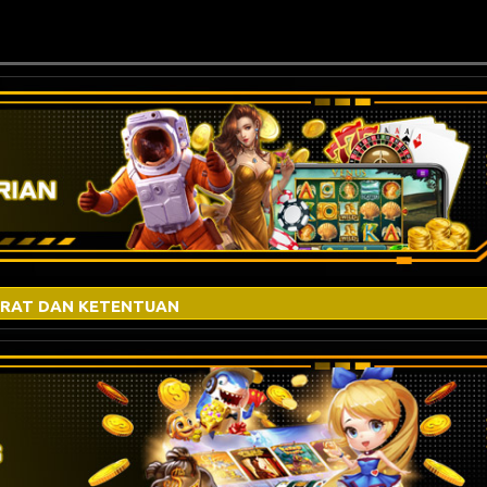
 DISINI SYARAT DAN KETENTUAN
laim
Syarat
Permainan
onus?
Withdraw