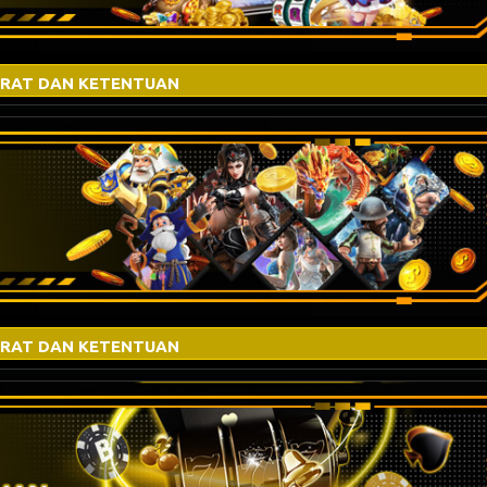
erlu Klaim
Slot, Sportsbook, Tembak
1x Turnover
Ikan
 DISINI SYARAT DAN KETENTUAN
erlu Klaim
All Game (Kecuali Togel)
1x Turnover
IK, KALAH? KAMI KEMBALIKAN UANG ANDA!!
5.000 (Bonus)
p 10.000 (Bonus)
Cashback
Bonus)
00 (Bonus)
5% dari total kekalahan
7.5% dari total kekalahan
 DISINI SYARAT DAN KETENTUAN
10% dari total kekalahan
lakukan kecurangan atau melanggar ketentuan yang ada /
 untuk deposit pulsa dan deposit QR.
k dapat diganggu gugat.
it anda adalah Rp 1.000
inan togel.