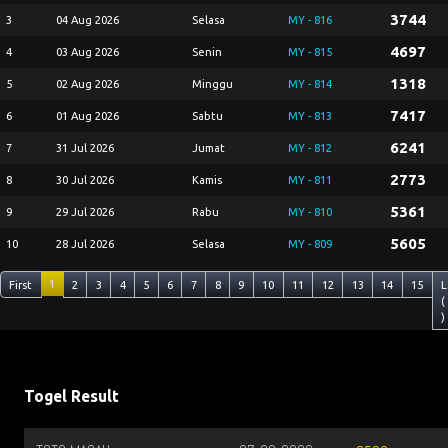
3744
3
04 Aug 2026
Selasa
MY - 816
4697
4
03 Aug 2026
Senin
MY - 815
1318
5
02 Aug 2026
Minggu
MY - 814
7417
6
01 Aug 2026
Sabtu
MY - 813
6241
7
31 Jul 2026
Jumat
MY - 812
2773
8
30 Jul 2026
Kamis
MY - 811
5361
9
29 Jul 2026
Rabu
MY - 810
5605
10
28 Jul 2026
Selasa
MY - 809
1
First
2
3
4
5
6
7
8
9
10
11
12
13
14
15
L
(
)
Togel Result