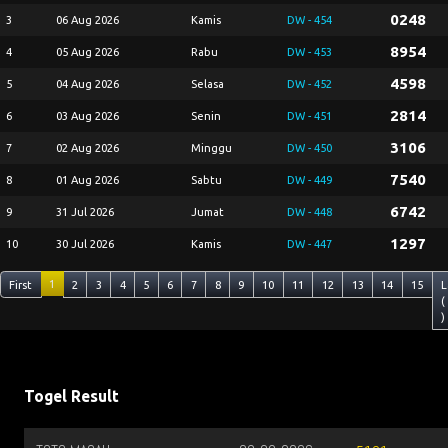
0248
3
06 Aug 2026
Kamis
DW - 454
8954
4
05 Aug 2026
Rabu
DW - 453
4598
5
04 Aug 2026
Selasa
DW - 452
2814
6
03 Aug 2026
Senin
DW - 451
3106
7
02 Aug 2026
Minggu
DW - 450
7540
8
01 Aug 2026
Sabtu
DW - 449
6742
9
31 Jul 2026
Jumat
DW - 448
1297
10
30 Jul 2026
Kamis
DW - 447
1
First
2
3
4
5
6
7
8
9
10
11
12
13
14
15
L
(
)
Togel Result